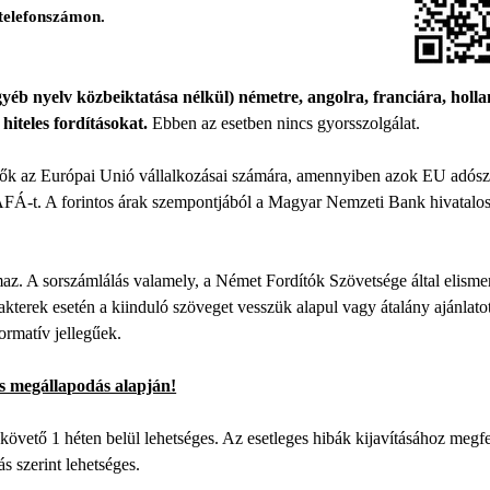
telefonszámon.
yéb nyelv közbeiktatása nélkül) németre, angolra, franciára, holl
hiteles fordításokat.
Ebben az esetben nincs gyorsszolgálat.
ők az Európai Unió vállalkozásai számára, amennyiben azok EU adós
FÁ-t. A forintos árak szempontjából a Magyar Nemzeti Bank hivatalo
az. A sorszámlálás valamely, a Német Fordítók Szövetsége által elismert
kterek esetén a kiinduló szöveget vesszük alapul vagy átalány ajánlato
formatív jellegűek.
es megállapodás alapján!
t követő 1 héten belül lehetséges. Az esetleges hibák kijavításához megfe
 szerint lehetséges.