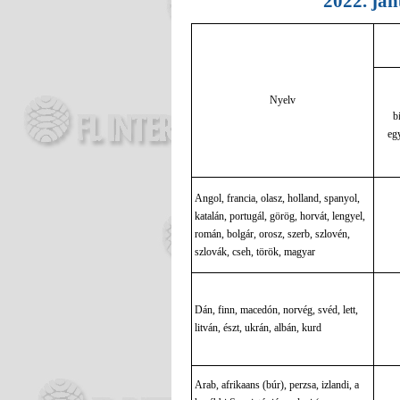
2022
. ja
Nyelv
b
eg
Angol, francia, olasz, holland, spanyol,
katalán,
portugál, görög, horvát, lengyel,
román, bolgár, orosz, szerb, szlovén,
szlovák, cseh, török, magyar
Dán, finn, macedón, norvég, svéd, lett,
litván, észt, ukrán, albán
, kurd
Arab,
afrikaans (búr),
perzsa,
izlandi,
a