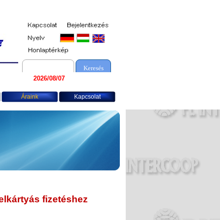
Keresés
2026/08/07
Áraink
Kapcsolat
elkártyás fizetéshez