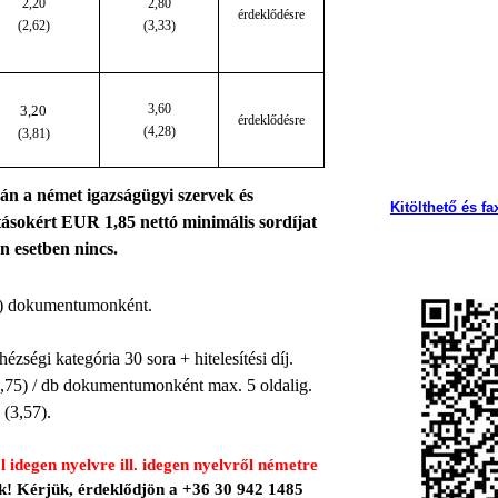
2,20
2,80
érdeklődésre
(2,62)
(3,33)
3,60
3,20
érdeklődésre
(4,28)
(3,81)
án a német igazságügyi szervek és
Kitölthető és 
ításokért
EUR 1,85 nett
ó minimális sordíjat
yen esetben nincs
.
0)
dokumentumonként
.
ehézségi kategória
30
sora + hitelesítési díj
.
,75) /
db dokumentumonként max. 5 oldalig
.
(3,57).
 idegen nyelvre ill. idegen nyelvről németre
k! Kérjük, érdeklődjön a
+
36 30 942 1485