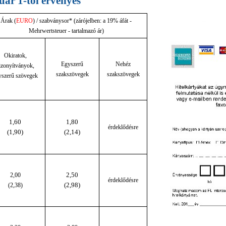
nuár 1-től érvényes
Árak (
EURO
) / szabványsor* (zárójelben: a 19% áfát -
Mehrwertsteuer - tartalmazó ár)
Okiratok,
Egyszerű
Nehéz
izonyítványok,
szakszövegek
szakszövegek
yszerű szövegek
1,60
1,80
érdeklődésre
(1,90)
(2,14)
2,50
2,00
érdeklődésre
(2,98)
(2,38)