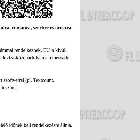
andra, románra, szerbre és oroszra
zámmal rendelkeznek. EU-n kívüli
s deviza-középárfolyama a mérvadó
 szoftverrel (pl. Textcount,
t teszünk.
lelő időnek kell rendelkezésre állnia.