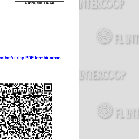
faxolható űrlap PDF formátumban