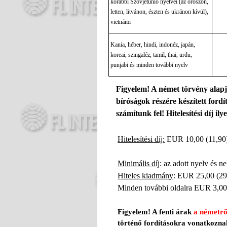
korábbi Szovjetúnió nyelvei (az oroszon,
letten, litvánon, észten és ukránon kívül),
vietnámi
Kania, héber, hindi, indonéz, japán,
koreai, szingaléz, tamil, thai, urdu,
punjabi és minden további nyelv
Figyelem! A német törvény alapj
bíróságok részére készített ford
számítunk fel
!
Hitelesítési díj il
Hitelesítési díj
:
E
U
R 10,00 (11,9
Minimális díj
:
az adott nyelv és n
Hiteles kiadmány
: EUR 25,00 (29
Minden további oldalra
EUR 3,00 
Figyelem! A fenti árak
a németről
történő fordításokra vonatkozna