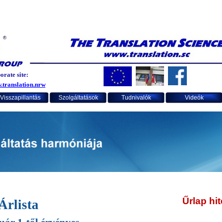
rate site:
.translation.nrw
Visszapillantás
Szolgáltatások
Tudnivalók
Videók
Űrlap hit
Árlista