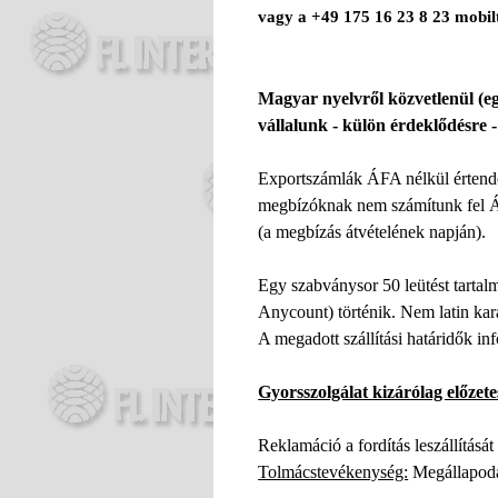
vagy a
+49 175 16 23 8 23
mobil
Magyar nyelvről közvetlenül (eg
vállalunk - külön érdeklődésre - 
Exportszámlák ÁFA nélkül értend
megbízóknak nem számítunk fel Á
(a megbízás átvételének napján).
Egy szabványsor 50 leütést tartalm
Anycount) történik. Nem latin kara
A megadott szállítási határidők in
Gyorsszolgálat kizárólag előzet
Reklamáció a fordítás leszállításá
Tolmácstevékenység:
Megállapodás